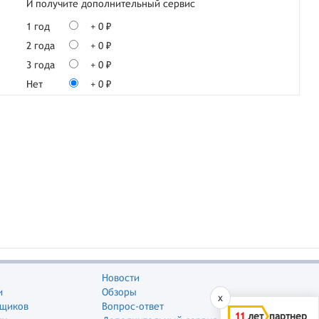
И получите дополнительный сервис
1 год
+ 0 ₽
2 года
+ 0 ₽
3 года
+ 0 ₽
Нет
+ 0 ₽
Новости
и
Обзоры
x
вщиков
Вопрос-ответ
11
лет партнер