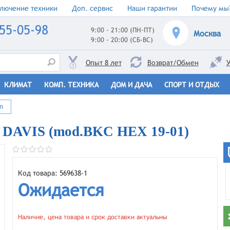
лючение техники
Доп. сервис
Наши гарантии
Почему мы
55-05-98
9:00 - 21:00 (ПН-ПТ)
Москва
9:00 - 20:00 (СБ-ВС)
Опыт 8 лет
Возврат/Обмен
У
КЛИМАТ
КОМП. ТЕХНИКА
ДОМ И ДАЧА
СПОРТ И ОТДЫХ
n
 DAVIS (mod.BKC HEX 19-01)
Код товара: 569638-1
Ожидается
Наличие, цена товара и срок доставки актуальны