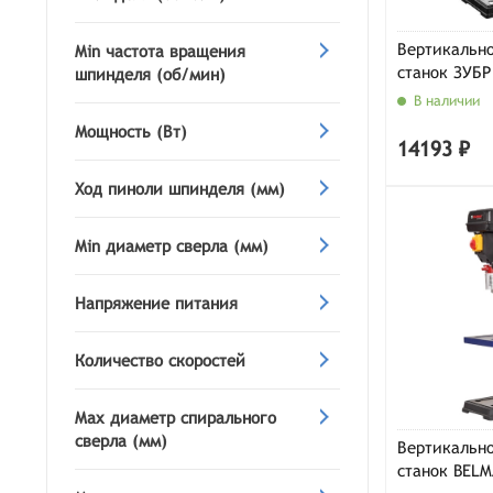
Вертикальн
Min частота вращения
станок ЗУБР
шпинделя (об/мин)
В наличии
Мощность (Вт)
14193 ₽
Ход пиноли шпинделя (мм)
Min диаметр сверла (мм)
Напряжение питания
Количество скоростей
Max диаметр спирального
сверла (мм)
Вертикальн
станок BELM