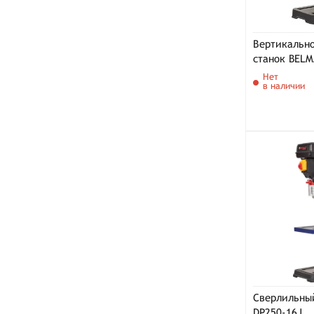
Вертикальн
станок BELM
Нет
в наличии
Сверлильны
DP250-16J