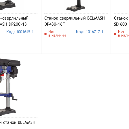
о-сверлильный
Станок сверлильный BELMASH
Станок
ASH DP200-13
DP430-16F
SD 600
Код: 1001645-1
Нет
Код: 1016717-1
Нет
в наличии
в нал
й станок BELMASH