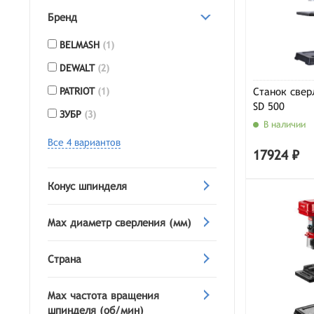
Бренд
BELMASH
(1)
DEWALT
(2)
PATRIOT
(1)
Станок свер
SD 500
ЗУБР
(3)
В наличии
Все 4 вариантов
17924 ₽
Конус шпинделя
Max диаметр сверления (мм)
Страна
Max частота вращения
шпинделя (об/мин)