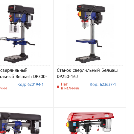
 cверлильный
Станок сверлильный Белмаш
альный Belmash DP300-
DP250-16J
Код: 620194-1
Нет
Код: 623637-1
ичии
в наличии