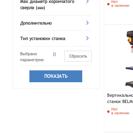
Max диаметр корончатого
Нет
в наличии
сверла (мм)
Дополнительно
Тип установки станка
Выбрано
0
Сбросить
параметров:
Вертикальн
станок BELM
Нет
в наличии