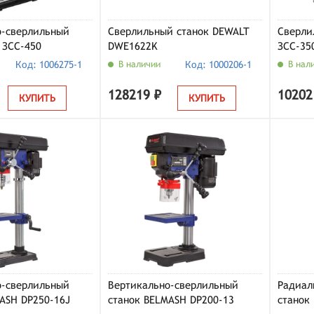
о-сверлильный
Сверлильный станок DEWALT
Сверли
 ЗСС-450
DWE1622K
ЗСС-35
Код: 1006275-1
В наличии
Код: 1000206-1
В нал
128219 ₽
10202
КУПИТЬ
КУПИТЬ
о-сверлильный
Вертикально-сверлильный
Радиал
ASH DP250-16J
станок BELMASH DP200-13
станок