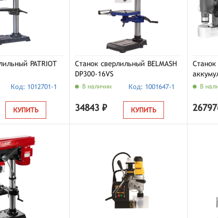
лильный PATRIOT
Станок сверлильный BELMASH
Станок
DP300-16VS
аккуму
DCD162
Код: 1012701-1
В наличии
Код: 1001647-1
В нал
АКБ и 
34843 ₽
26797
КУПИТЬ
КУПИТЬ