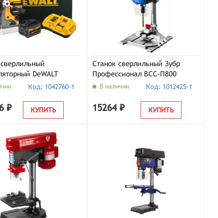
 сверлильный
Станок сверлильный Зубр
ляторный DeWALT
Профессионал ВСС-П800
3X2G-QW (кейс, с 2
ичии
Код: 1042760-1
В наличии
Код: 1012425-1
ЗУ)
6 ₽
15264 ₽
КУПИТЬ
КУПИТЬ