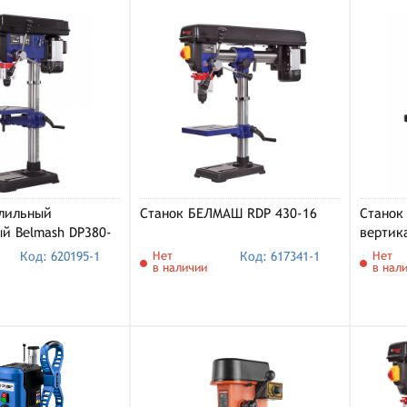
рлильный
Станок БЕЛМАШ RDP 430-16
Станок
й Belmash DP380-
вертик
16VS
Код: 620195-1
Нет
Код: 617341-1
Нет
в наличии
в нал