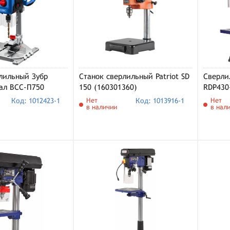
лильный Зубр
Станок сверлильный Patriot SD
Сверли
ал ВСС-П750
150 (160301360)
RDP430
Код: 1012423-1
Нет
Код: 1013916-1
Нет
в наличии
в нал