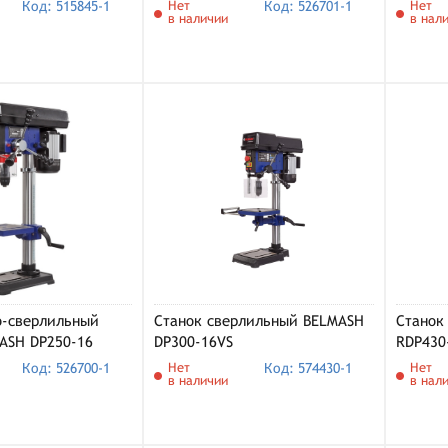
Код: 515845-1
Нет
Код: 526701-1
Нет
в наличии
в нал
о-сверлильный
Станок cверлильный BELMASH
Станок
ASH DP250-16
DP300-16VS
RDP430
Код: 526700-1
Нет
Код: 574430-1
Нет
в наличии
в нал