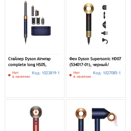
Стайлер Dyson Airwrap
Фен Dyson Supersonic HD07
complete long HS05,
(534017-01), черный/
Prussian Blue/Rich Copper
золотистый
Нет
Код: 1023819-1
Нет
Код: 1027085-1
в наличии
в наличии