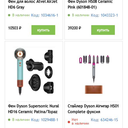
Фен для волос Atvel AirJet
Фен Dyson HS08 Ceramic
HD6 Gray
Pink (601848-01)
В наличии
Код: 1034616-1
В наличии
Код: 1043323-1
10503 ₽
39200 ₽
купить
купить
Фен Dyson Supersonic Nural
Стайлер Dyson Airwrap HS01
HD16 Ceramic Patina/Topaz
Complete фуксия
Orange, керамическая
В наличии
Код: 1029488-1
Нет
Код: 634246-1S
патина/оранжевый топаз
в наличии