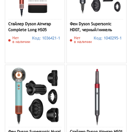
Стайлер Dyson Airwrap
Фен Dyson Supersonic
Complete Long HS05
HD07, черный/никель
Strawberry (581840-01),
Нет
Код: 1036421-1
Нет
Код: 1040295-1
розовый
в наличии
в наличии
Фен Dyson Supersonic Nural
Стайлер Dyson Airwrap HS01