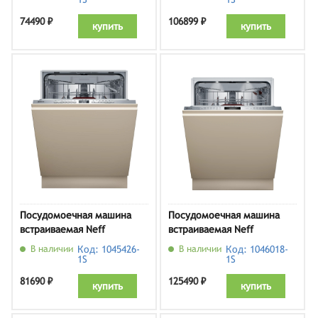
74490 ₽
106899 ₽
купить
купить
Посудомоечная машина
Посудомоечная машина
встраиваемая Neff
встраиваемая Neff
S255EVX04E
S257ZCX18E
В наличии
Код: 1045426-
В наличии
Код: 1046018-
1S
1S
81690 ₽
125490 ₽
купить
купить