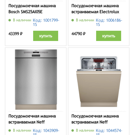
Посудомоечная машина
Посудомоечная машина
Bosch SMS25AI05E
встраиваемая Electrolux
EES47320L
В наличии
Код: 1001799-
В наличии
Код: 1006186-
1S
1S
43399 ₽
44790 ₽
купить
купить
Посудомоечная машина
Посудомоечная машина
встраиваемая Neff
встраиваемая Neff
S125ECS15E
S257ECX14E
В наличии
Код: 1043909-
В наличии
Код: 1044574-
1S
1S