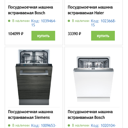
Посудомоечная машина
Посудомоечная машина
встраиваемая Bosch
встраиваемая Haier
SMD8TCX04E
HDWE11-194RU
В наличии
Код: 1039464-
В наличии
Код: 1023668-
1S
1S
104099 ₽
33390 ₽
купить
купить
Посудомоечная машина
Посудомоечная машина
встраиваемая Siemens
встраиваемая Bosch
SR61IX05KE
SMV6ECX08E
В наличии
Код: 1009653-
В наличии
Код: 1020104-