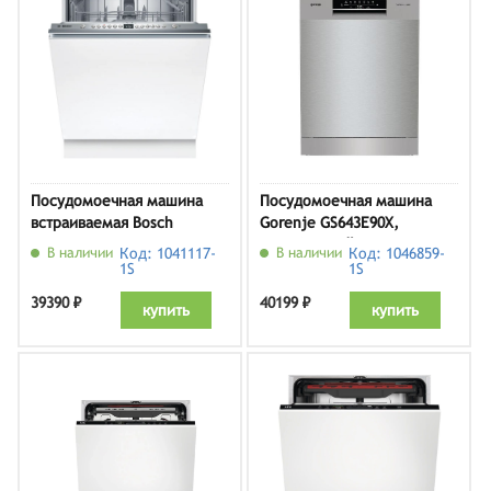
Посудомоечная машина
Посудомоечная машина
встраиваемая Bosch
Gorenje GS643E90X,
SMV26DX00T
серебристый
В наличии
Код: 1041117-
В наличии
Код: 1046859-
1S
1S
39390 ₽
40199 ₽
купить
купить