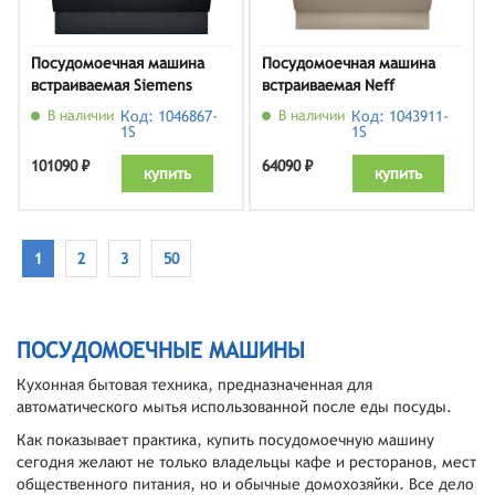
Посудомоечная машина
Посудомоечная машина
встраиваемая Siemens
встраиваемая Neff
SX65ZX07CE
S175EAX16E
В наличии
Код: 1046867-
В наличии
Код: 1043911-
1S
1S
101090 ₽
64090 ₽
купить
купить
1
2
3
50
ПОСУДОМОЕЧНЫЕ МАШИНЫ
Кухонная бытовая техника, предназначенная для
автоматического мытья использованной после еды посуды.
Как показывает практика, купить посудомоечную машину
сегодня желают не только владельцы кафе и ресторанов, мест
общественного питания, но и обычные домохозяйки. Все дело