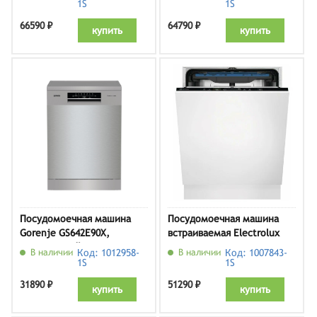
1S
1S
66590 ₽
64790 ₽
купить
купить
Посудомоечная машина
Посудомоечная машина
Gorenje GS642E90X,
встраиваемая Electrolux
серебристый
EEM48321L
В наличии
Код: 1012958-
В наличии
Код: 1007843-
1S
1S
31890 ₽
51290 ₽
купить
купить