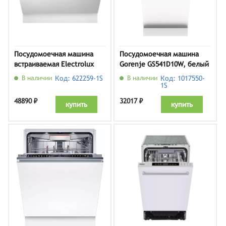
Посудомоечная машина
Посудомоечная машина
встраиваемая Electrolux
Gorenje GS541D10W, белый
ESL2500RO
В наличии
Код: 622259-1S
В наличии
Код: 1017550-
1S
48890 ₽
32017 ₽
купить
купить