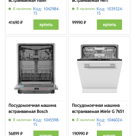
встраиваемая Haier
встраиваемая Neff
HDWE11-594RU
S157ECX14E
В наличии
Код: 1042984-
В наличии
Код: 1039324-
1S
1S
41690 ₽
99990 ₽
купить
купить
Посудомоечная машина
Посудомоечная машина
встраиваемая Bosch
встраиваемая Miele G 7651
SMH4HVX03E
SCVi AutoDos OBSW Obsidian
В наличии
Код: 1045598-
В наличии
Код: 1046024-
Black, черный обсидиан
1S
1S
56899 ₽
190990 ₽
купить
купить