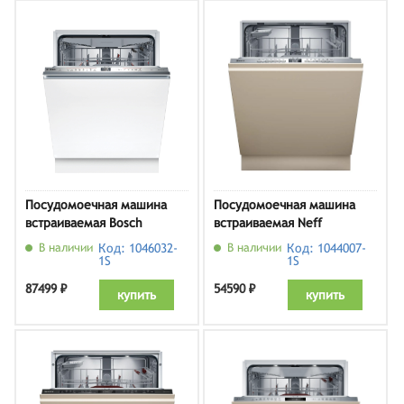
Посудомоечная машина
Посудомоечная машина
встраиваемая Bosch
встраиваемая Neff
SBD6ECX12E
S275HTX04E
В наличии
Код: 1046032-
В наличии
Код: 1044007-
1S
1S
87499 ₽
54590 ₽
купить
купить