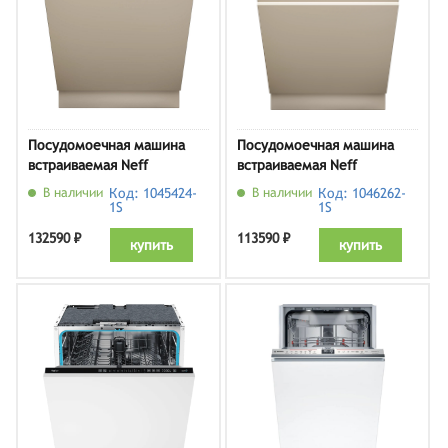
Посудомоечная машина
Посудомоечная машина
встраиваемая Neff
встраиваемая Neff
S257ZB802E
S157ECX17E
В наличии
Код: 1045424-
В наличии
Код: 1046262-
1S
1S
132590 ₽
113590 ₽
купить
купить