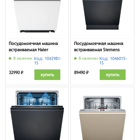
Посудомоечная машина
Посудомоечная машина
встраиваемая Haier
встраиваемая Siemens
HDWE14-592RU
SN65ZX07CE
В наличии
Код: 1042981-
В наличии
Код: 1046015-
1S
1S
32990 ₽
89490 ₽
купить
купить