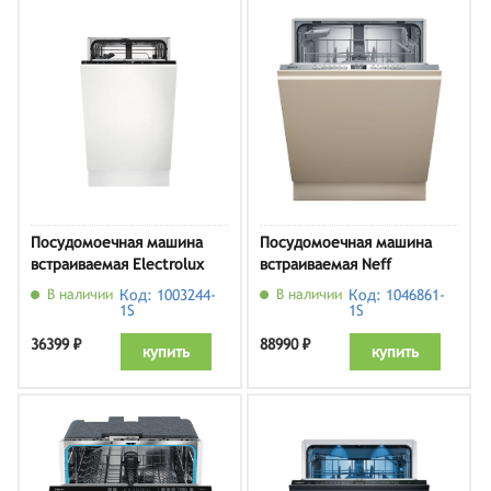
Посудомоечная машина
Посудомоечная машина
встраиваемая Electrolux
встраиваемая Neff
EEA22100L
S155HTX06E
В наличии
Код: 1003244-
В наличии
Код: 1046861-
1S
1S
36399 ₽
88990 ₽
купить
купить