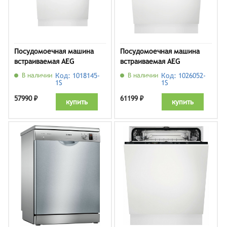
Посудомоечная машина
Посудомоечная машина
встраиваемая AEG
встраиваемая AEG
FSE73727P
FSB53907Z
В наличии
Код: 1018145-
В наличии
Код: 1026052-
1S
1S
57990 ₽
61199 ₽
купить
купить