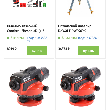
Нивелир лазерный
Оптический нивелир
Condtrol Fliesen 4D (1-2-
DeWALT DW096PK
466)
В наличии
Код: 1045538-
В наличии
Код: 237388-1
1S
8919 ₽
36374 ₽
купить
купить