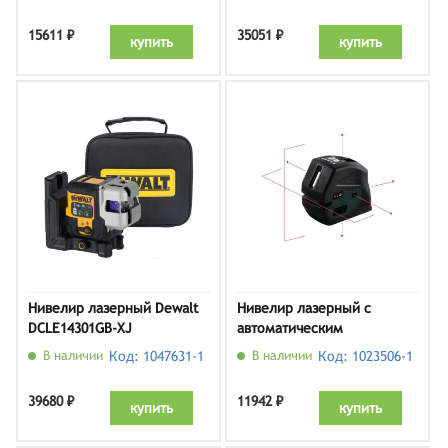
15611 ₽
35051 ₽
купить
купить
Нивелир лазерный Dewalt
Нивелир лазерный с
DCLE14301GB-XJ
автоматическим
выравниванием KLPRO
В наличии
Код: 1047631-1
В наличии
Код: 1023506-1
KLLZR232
39680 ₽
11942 ₽
купить
купить