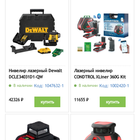
Нивелир лазерный Dewalt
Лазерный нивелир
DCLE34031D1-QW
CONDTROL XLiner 360G Kit
1-2-408
В наличии
Код: 1047632-1
В наличии
Код: 1002420-1
42326 ₽
11655 ₽
купить
купить