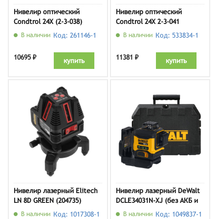
Нивелир оптический
Нивелир оптический
Condtrol 24X (2-3-038)
Condtrol 24X 2-3-041
В наличии
Код: 261146-1
В наличии
Код: 533834-1
10695 ₽
11381 ₽
купить
купить
Нивелир лазерный Elitech
Нивелир лазерный DeWalt
LN 8D GREEN (204735)
DCLE34031N-XJ (без АКБ и
ЗУ)
В наличии
Код: 1017308-1
В наличии
Код: 1049837-1