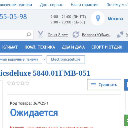
лючение техники
Доп. сервис
Наши гарантии
Почему мы
55-05-98
9:00 - 21:00 (ПН-ПТ)
Москва
9:00 - 20:00 (СБ-ВС)
Опыт 8 лет
Возврат/Обмен
У
КЛИМАТ
КОМП. ТЕХНИКА
ДОМ И ДАЧА
СПОРТ И ОТДЫХ
емые варочные панели
>
Electronicsdeluxe
nicsdeluxe 5840.01ГМВ-051
Сравнить
Код товара: 367925-1
Ожидается
Наличие, цена товара и срок доставки актуальны