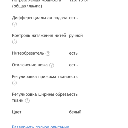
(общая/лампа)
Дифференциальная подача
есть
Контроль натяжения нитей
ручной
Нитеобрезатель
есть
Отключение ножа
есть
Регулировка прижима ткани
есть
Регулировка ширины обреза
есть
ткани
Цвет
белый
Развернуть полное описание