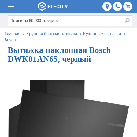
Главная
>
Крупная бытовая техника
>
Кухонные вытяжки
>
Bosch
Вытяжка наклонная Bosch
DWK81AN65, черный