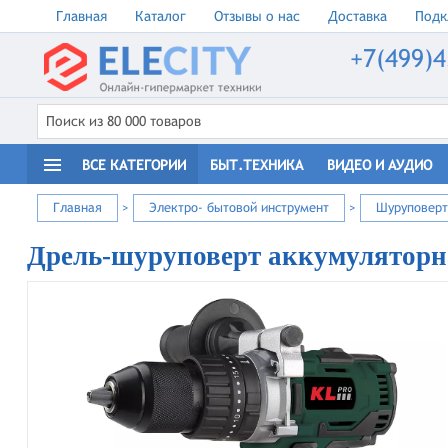
Главная
Каталог
Отзывы о нас
Доставка
Подк
+7(499)4
ВСЕ КАТЕГОРИИ
БЫТ.ТЕХНИКА
ВИДЕО И АУДИО
Главная
>
Электро- бытовой инструмент
>
Шуруповер
Дрель-шуруповерт аккумуляторн