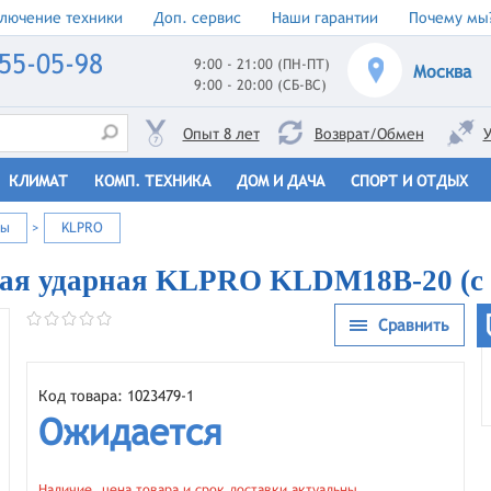
лючение техники
Доп. сервис
Наши гарантии
Почему мы
55-05-98
9:00 - 21:00 (ПН-ПТ)
Москва
9:00 - 20:00 (СБ-ВС)
Опыт 8 лет
Возврат/Обмен
У
КЛИМАТ
КОМП. ТЕХНИКА
ДОМ И ДАЧА
СПОРТ И ОТДЫХ
ты
>
KLPRO
ая ударная KLPRO KLDM18B-20 (с 
Сравнить
Код товара: 1023479-1
Ожидается
Наличие, цена товара и срок доставки актуальны