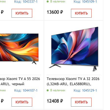
 черный
серый
ичии
Код: 1043337-1
В наличии
Код: 1045109-1
 ₽
13600 ₽
КУПИТЬ
КУПИТЬ
зор Xiaomi TV A 55 2026
Телевизор Xiaomi TV A 32 2026
-ARU), черный
(L32MB-ARU, ELA5880RU),
черный
ичии
Код: 1044107-1
В наличии
Код: 1045129-1
 ₽
12408 ₽
КУПИТЬ
КУПИТЬ