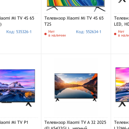
iaomi Mi TV 4S 65
Телевизор Xiaomi Mi TV 4S 65
Телевиз
)
T2S
LED, H
Код: 535326-1
Нет
Код: 552634-1
Нет
в наличии
в нал
iaomi Mi TV P1
Телевизор Xiaomi TV A 32 2025
Телевиз
(ELA5432GL), черный
L32M6-