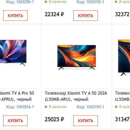
черный
APRU),
Код: 1043296-1
В наличии
Код: 1043192-1
В нал
22324 ₽
32372
КУПИТЬ
КУПИТЬ
aomi TV A Pro 50
Телевизор Xiaomi TV A 50 2026
Телеви
-APRU), черный
(L50MB-ARU), черный
(L55MB
Код: 1041816-1
В наличии
Код: 1043193-1
В нал
25025 ₽
31347
КУПИТЬ
КУПИТЬ