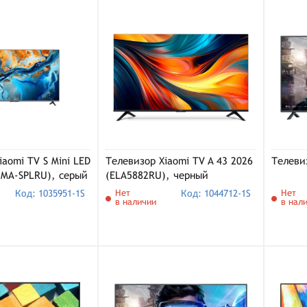
iaomi TV S Mini LED
Телевизор Xiaomi TV A 43 2026
Телевиз
5MA-SPLRU), серый
(ELA5882RU), черный
Код: 1035951-1S
Нет
Код: 1044712-1S
Нет
в наличии
в нал