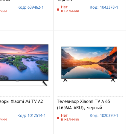
Код: 639462-1
Нет
Код: 1042378-1
ичии
в наличии
зоры Xiaomi Mi TV A2
Телевизор Xiaomi TV A 65
"
(L65MA-ARU), черный
Код: 1012514-1
Нет
Код: 1020370-1
ичии
в наличии