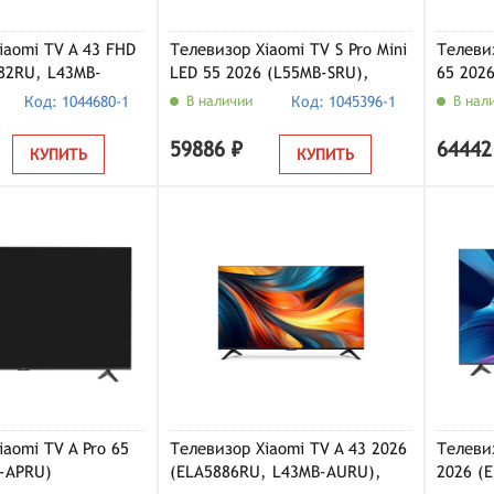
iaomi TV A 43 FHD
Телевизор Xiaomi TV S Pro Mini
Телевиз
82RU, L43MB-
LED 55 2026 (L55MB-SRU),
65 202
ный
темно-серый
Код: 1044680-1
В наличии
Код: 1045396-1
В нал
59886 ₽
64442
КУПИТЬ
КУПИТЬ
aomi TV A Pro 65
Телевизор Xiaomi TV A 43 2026
Телевиз
-APRU)
(ELA5886RU, L43MB-AURU),
2026 (