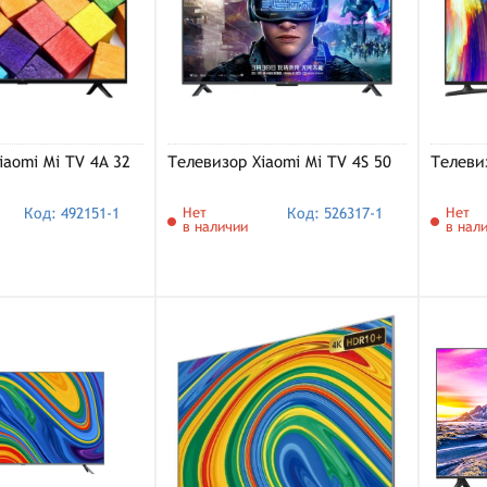
iaomi Mi TV 4A 32
Телевизор Xiaomi Mi TV 4S 50
Телевиз
Код: 492151-1
Нет
Код: 526317-1
Нет
в наличии
в нал