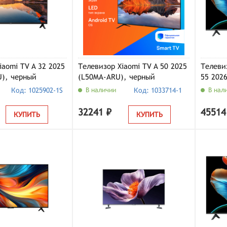
iaomi TV A 32 2025
Телевизор Xiaomi TV A 50 2025
Телевиз
), черный
(L50MA-ARU), черный
55 202
Код: 1025902-1S
В наличии
Код: 1033714-1
В нал
32241 ₽
45514
КУПИТЬ
КУПИТЬ