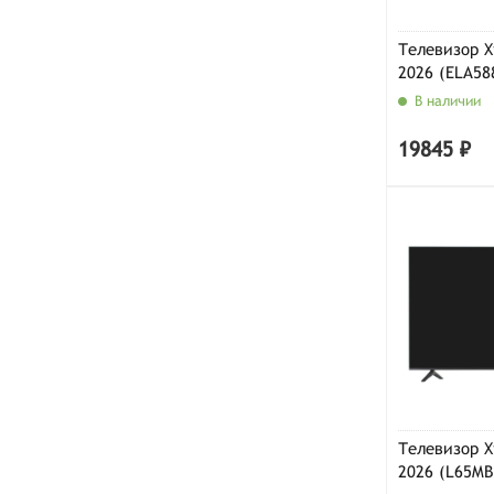
Телевизор X
2026 (ELA58
AFRU), чер
В наличии
19845 ₽
Телевизор Xi
2026 (L65MB