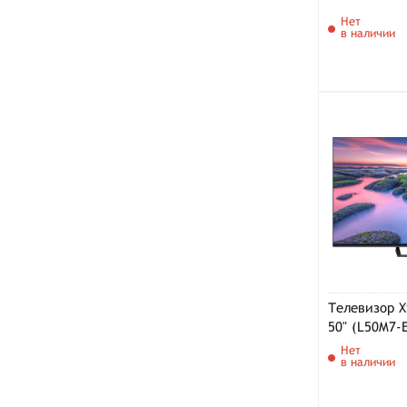
Нет
в наличии
Телевизор X
50" (L50M7-
Нет
в наличии