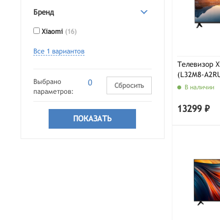
Бренд
Xiaomi
(16)
Все 1 вариантов
Телевизор X
(L32M8-A2RU
Выбрано
0
Сбросить
В наличии
параметров:
13299 ₽