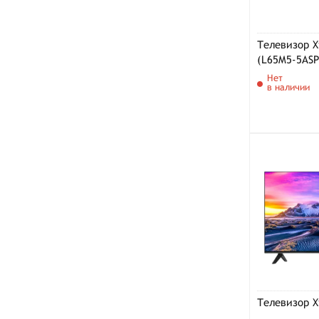
Телевизор X
(L65M5-5ASP
Нет
в наличии
Телевизор X