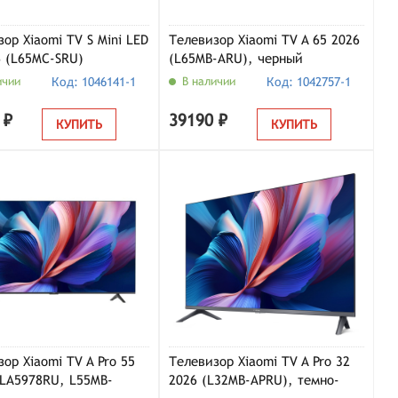
ор Xiaomi TV S Mini LED
Телевизор Xiaomi TV A 65 2026
6 (L65MC-SRU)
(L65MB-ARU), черный
ичии
Код: 1046141-1
В наличии
Код: 1042757-1
 ₽
39190 ₽
КУПИТЬ
КУПИТЬ
ор Xiaomi TV A Pro 55
Телевизор Xiaomi TV A Pro 32
ELA5978RU, L55MB-
2026 (L32MB-APRU), темно-