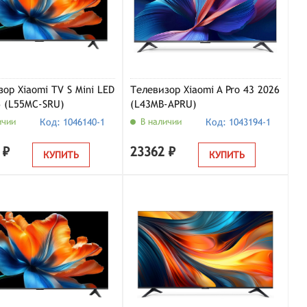
ор Xiaomi TV S Mini LED
Телевизор Xiaomi A Pro 43 2026
6 (L55MC-SRU)
(L43MB-APRU)
ичии
Код: 1046140-1
В наличии
Код: 1043194-1
 ₽
23362 ₽
КУПИТЬ
КУПИТЬ