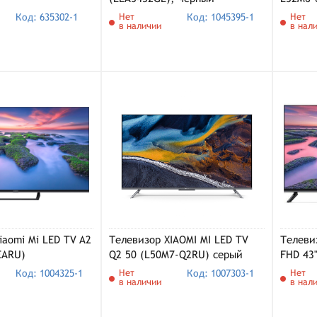
Код: 635302-1
Нет
Код: 1045395-1
Нет
в наличии
в нал
iaomi Mi LED TV A2
Телевизор XIAOMI MI LED TV
Телеви
EARU)
Q2 50 (L50M7-Q2RU) серый
FHD 43
Код: 1004325-1
Нет
Код: 1007303-1
Нет
в наличии
в нал