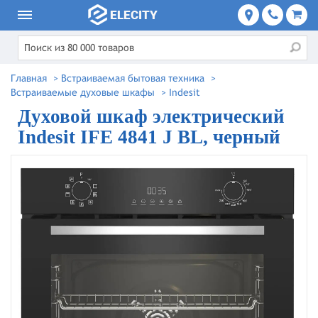
Главная
>
Встраиваемая бытовая техника
>
Встраиваемые духовые шкафы
>
Indesit
Духовой шкаф электрический
Indesit IFE 4841 J BL, черный