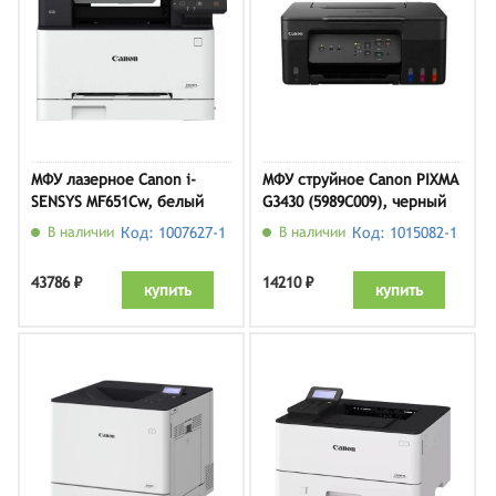
МФУ лазерное Canon i-
МФУ струйное Canon PIXMA
SENSYS MF651Cw, белый
G3430 (5989C009), черный
В наличии
Код: 1007627-1
В наличии
Код: 1015082-1
43786 ₽
14210 ₽
купить
купить