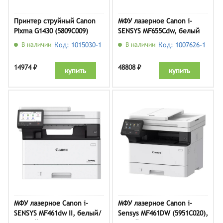
Принтер струйный Canon
МФУ лазерное Canon i-
Pixma G1430 (5809C009)
SENSYS MF655Cdw, белый
В наличии
Код: 1015030-1
В наличии
Код: 1007626-1
14974 ₽
48808 ₽
купить
купить
МФУ лазерное Canon i-
МФУ лазерное Canon i-
SENSYS MF461dw II, белый/
Sensys MF461DW (5951C020),