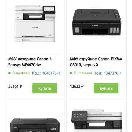
МФУ лазерное Canon i-
МФУ струйное Canon PIXMA
Sensys MF667Cdw
G3010, черный
(6928C001), белый
В наличии
Код: 1046176-1
В наличии
Код: 1047370-1
38161 ₽
13632 ₽
купить
купить