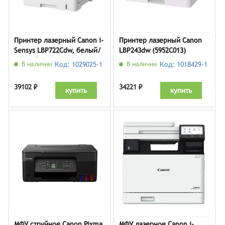
Принтер лазерный Canon i-
Принтер лазерный Canon
Sensys LBP722Cdw, белый/
LBP243dw (5952C013)
черный
В наличии
Код: 1029025-1
В наличии
Код: 1018429-1
39102 ₽
34221 ₽
купить
купить
МФУ струйное Canon Pixma
МФУ лазерное Canon i-