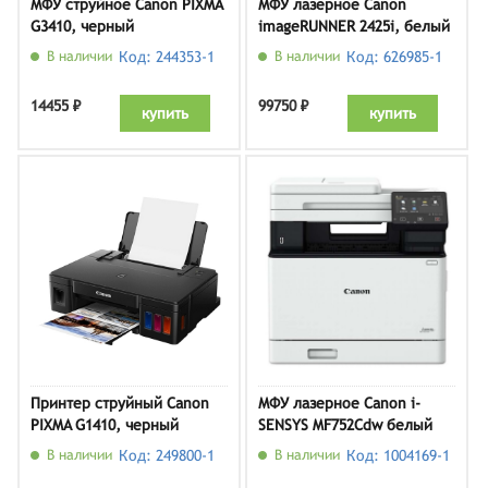
МФУ струйное Canon PIXMA
МФУ лазерное Canon
G3410, черный
imageRUNNER 2425i, белый
В наличии
Код: 244353-1
В наличии
Код: 626985-1
14455 ₽
99750 ₽
купить
купить
Принтер струйный Canon
МФУ лазерное Canon i-
PIXMA G1410, черный
SENSYS MF752Cdw белый
В наличии
Код: 249800-1
В наличии
Код: 1004169-1