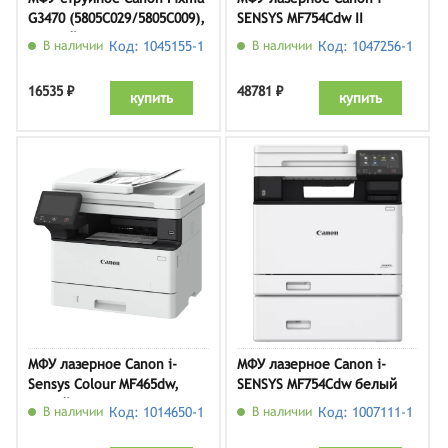
G3470 (5805C029/5805C009),
SENSYS MF754Cdw II
черный
(7185C010)
В наличии
Код: 1045155-1
В наличии
Код: 1047256-1
16535 ₽
48781 ₽
купить
купить
МФУ лазерное Canon i-
МФУ лазерное Canon i-
Sensys Colour MF465dw,
SENSYS MF754Cdw белый
белый
В наличии
Код: 1014650-1
В наличии
Код: 1007111-1