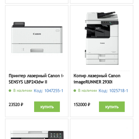
Принтер лазерный Canon i-
Копир лазерный Canon
SENSYS LBP243dw II
imageRUNNER 2930i
(5975C005)
В наличии
Код: 1047255-1
В наличии
Код: 1025718-1
23520 ₽
152000 ₽
купить
купить