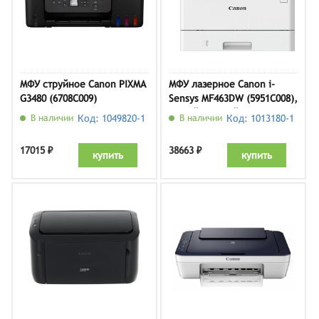
МФУ струйное Canon PIXMA
МФУ лазерное Canon i-
G3480 (6708C009)
Sensys MF463DW (5951C008),
белый/черный
В наличии
Код: 1049820-1
В наличии
Код: 1013180-1
17015 ₽
38663 ₽
купить
купить