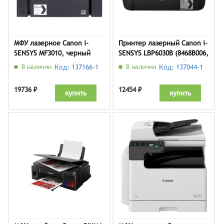
МФУ лазерное Canon i-
Принтер лазерный Canon i-
SENSYS MF3010, черный
SENSYS LBP6030B (8468B006,
1 картридж), черный
В наличии
Код: 137166-1
В наличии
Код: 137044-1
19736 ₽
12454 ₽
купить
купить