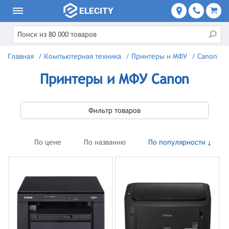
Главная
/
Компьютерная техника
/
Принтеры и МФУ
/
Canon
Принтеры и МФУ Canon
Фильтр товаров
По цене
По названию
По популярности