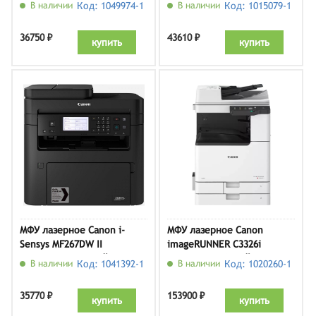
черный
белый
В наличии
Код: 1049974-1
В наличии
Код: 1015079-1
36750 ₽
43610 ₽
купить
купить
МФУ лазерное Canon i-
МФУ лазерное Canon
Sensys MF267DW II
imageRUNNER C3326i
(5938C008), черный
(5965C005), белый
В наличии
Код: 1041392-1
В наличии
Код: 1020260-1
35770 ₽
153900 ₽
купить
купить