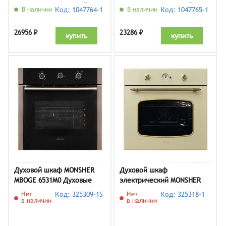
MOE 6008 Noir, черный
MOE 4563 Noir, черный
В наличии
Код: 1047764-1
В наличии
Код: 1047765-1
26956 ₽
23286 ₽
купить
купить
Духовой шкаф MONSHER
Духовой шкаф
MBOGE 6531M0 Духовые
электрический MONSHER
шкафы
MBO 65M90M3 DB IV,
Нет
Код: 325309-1S
Нет
Код: 325318-1
бежевый
в наличии
в наличии