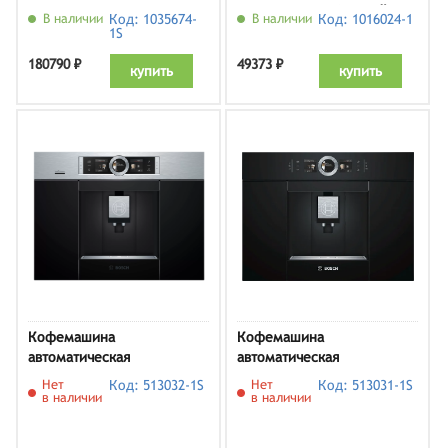
встраиваемая Bosch
TIE20504, серебристый/
В наличии
Код: 1035674-
В наличии
Код: 1016024-1
CTL7181W0, белый
черный
1S
180790 ₽
49373 ₽
купить
купить
Кофемашина
Кофемашина
автоматическая
автоматическая
встраиваемая Bosch
встраиваемая Bosch
Нет
Код: 513032-1S
Нет
Код: 513031-1S
CTL636ES6, нержавеющая
CTL636EB6, черный
в наличии
в наличии
сталь