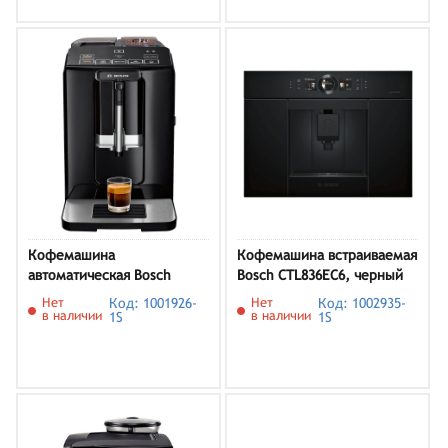
Кофемашина
Кофемашина встраиваемая
автоматическая Bosch
Bosch CTL836EC6, черный
VeroCup 100 TIS30129RW,
Нет
Код: 1001926-
Нет
Код: 1002935-
черный
в наличии
в наличии
1S
1S