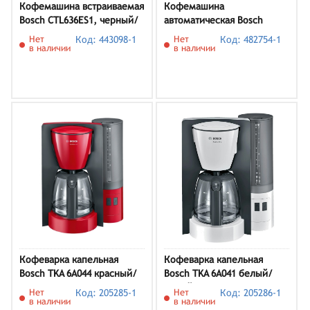
Кофемашина встраиваемая
Кофемашина
Bosch CTL636ES1, черный/
автоматическая Bosch
нержавеющая сталь
TIS30321RW
Нет
Код: 443098-1
Нет
Код: 482754-1
в наличии
в наличии
Кофеварка капельная
Кофеварка капельная
Bosch TKA 6A044 красный/
Bosch TKA 6A041 белый/
антрацит
серый
Нет
Код: 205285-1
Нет
Код: 205286-1
в наличии
в наличии