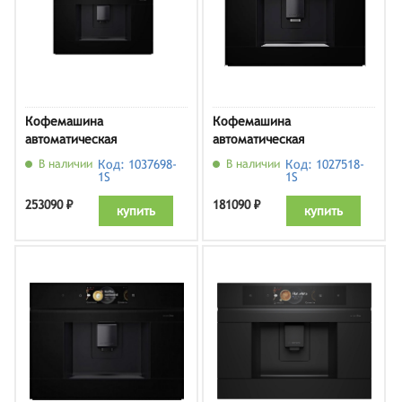
Кофемашина
Кофемашина
автоматическая
автоматическая
встраиваемая Bosch
встраиваемая Bosch
В наличии
Код: 1037698-
В наличии
Код: 1027518-
CTL9181D0, черный
CTL7181B0, черный
1S
1S
253090 ₽
181090 ₽
купить
купить