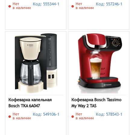
6502/6503/6504/6507 белый
6502/6503/6504/6507
Нет
Код: 555344-1
Нет
Код: 557246-1
черный
в наличии
в наличии
Кофеварка капельная
Кофеварка Bosch Tassimo
Bosch TKA 6A047
My Way 2 TAS
6502/6503/6504/6507
Нет
Код: 549106-1
Нет
Код: 578543-1
красный
в наличии
в наличии