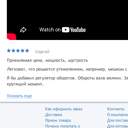
Сергей
Приемлемая цена, мощность, шустрость
Легковат, что решается утяжелением, например, мешком с
Я бы добавил регулятор оборотов. Обороты вала велики. З
крутящий момент.
Показать еще
Как оформить заказ
Контакты
Доставка
О компани
Прием товара
Для поста
Почему покупать у
Для оптов