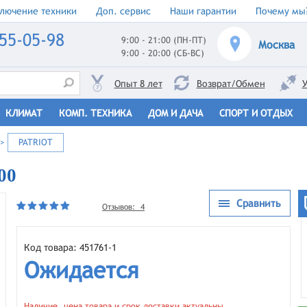
лючение техники
Доп. сервис
Наши гарантии
Почему мы
55-05-98
9:00 - 21:00 (ПН-ПТ)
Москва
9:00 - 20:00 (СБ-ВС)
Опыт 8 лет
Возврат/Обмен
У
КЛИМАТ
КОМП. ТЕХНИКА
ДОМ И ДАЧА
СПОРТ И ОТДЫХ
>
PATRIOT
00
Сравнить
Отзывов: 4
Код товара: 451761-1
Ожидается
Наличие, цена товара и срок доставки актуальны