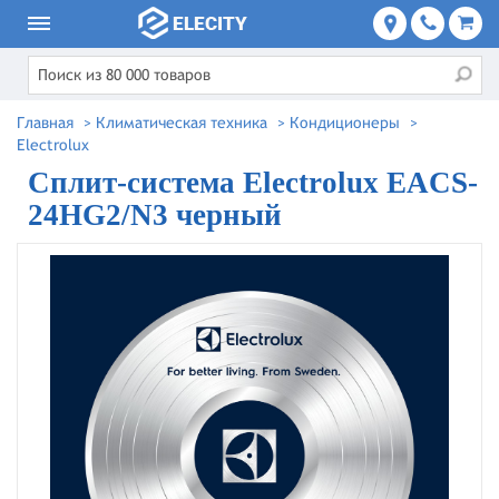
Главная
>
Климатическая техника
>
Кондиционеры
>
Electrolux
Сплит-система Electrolux EACS-
24HG2/N3 черный