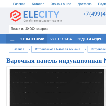
Главная
Каталог
Отзывы о нас
Доставка
Подк
+7(499)4
ВСЕ КАТЕГОРИИ
БЫТ.ТЕХНИКА
ВИДЕО И АУДИО
Главная
>
Встраиваемая бытовая техника
>
Встраива
Варочная панель индукционная 