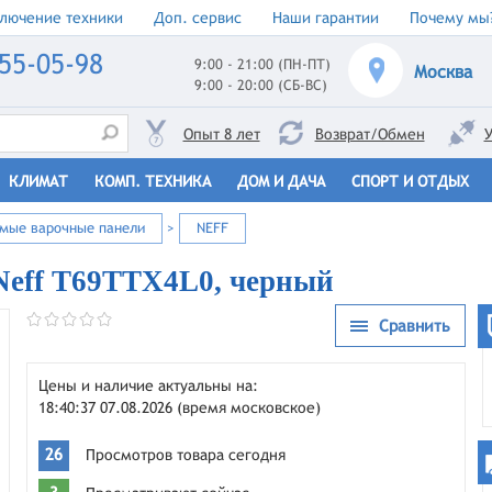
лючение техники
Доп. сервис
Наши гарантии
Почему мы
55-05-98
9:00 - 21:00 (ПН-ПТ)
Москва
9:00 - 20:00 (СБ-ВС)
Опыт 8 лет
Возврат/Обмен
У
КЛИМАТ
КОМП. ТЕХНИКА
ДОМ И ДАЧА
СПОРТ И ОТДЫХ
емые варочные панели
>
NEFF
Neff T69TTX4L0, черный
Сравнить
Цены и наличие актуальны на:
18:40:37 07.08.2026 (время московское)
26
Просмотров товара сегодня