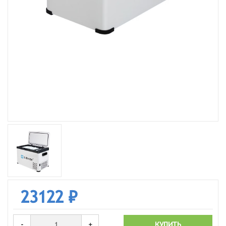
23122 ₽
-
+
КУПИТЬ