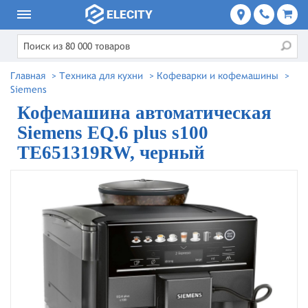
Главная
>
Техника для кухни
>
Кофеварки и кофемашины
>
Siemens
Кофемашина автоматическая
Siemens EQ.6 plus s100
TE651319RW, черный