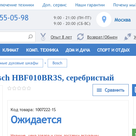
лючение техники
Доп. сервис
Наши гарантии
Почему мы
55-05-98
9:00 - 21:00 (ПН-ПТ)
Москва
9:00 - 20:00 (СБ-ВС)
Опыт 8 лет
Возврат/Обмен
У
КЛИМАТ
КОМП. ТЕХНИКА
ДОМ И ДАЧА
СПОРТ И ОТДЫХ
емые духовые шкафы
>
Bosch
sch HBF010BR3S, серебристый
Сравнить
Код товара: 1007222-1S
Ожидается
Наличие, цена товара и срок доставки актуальны