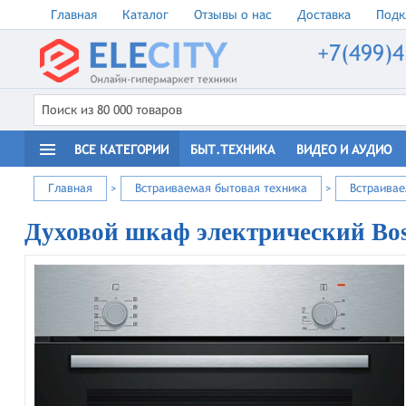
Главная
Каталог
Отзывы о нас
Доставка
Подк
+7(499)4
ВСЕ КАТЕГОРИИ
БЫТ.ТЕХНИКА
ВИДЕО И АУДИО
Главная
>
Встраиваемая бытовая техника
>
Встраива
Духовой шкаф электрический Bo