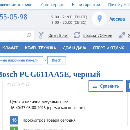
лючение техники
Доп. сервис
Наши гарантии
Почему мы
55-05-98
9:00 - 21:00 (ПН-ПТ)
Москва
9:00 - 20:00 (СБ-ВС)
Опыт 8 лет
Возврат/Обмен
У
КЛИМАТ
КОМП. ТЕХНИКА
ДОМ И ДАЧА
СПОРТ И ОТДЫХ
емые варочные панели
>
Bosch
Bosch PUG611AA5E, черный
Сравнить
Цены и наличие актуальны на:
16:40:37 08.08.2026 (время московское)
16
Просмотров товара сегодня