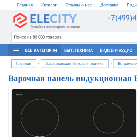
Главная
Каталог
Отзывы о нас
Доставка
Подк
+7(499)4
ВСЕ КАТЕГОРИИ
БЫТ.ТЕХНИКА
ВИДЕО И АУДИО
Главная
>
Встраиваемая бытовая техника
>
Встраива
Варочная панель индукционная 