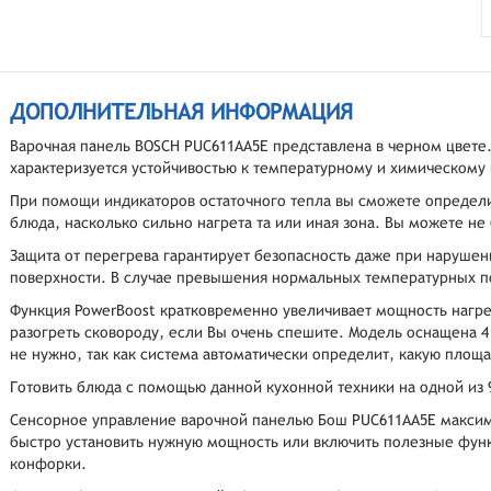
ДОПОЛНИТЕЛЬНАЯ ИНФОРМАЦИЯ
Варочная панель BOSCH PUC611AA5E представлена в черном цвете
характеризуется устойчивостью к температурному и химическому 
При помощи индикаторов остаточного тепла вы сможете определ
блюда, насколько сильно нагрета та или иная зона. Вы можете не
Защита от перегрева гарантирует безопасность даже при наруше
поверхности. В случае превышения нормальных температурных по
Функция PowerBoost кратковременно увеличивает мощность нагре
разогреть сковороду, если Вы очень спешите. Модель оснащена 
не нужно, так как система автоматически определит, какую площа
Готовить блюда с помощью данной кухонной техники на одной из 
Сенсорное управление варочной панелью Бош PUC611AA5E максим
быстро установить нужную мощность или включить полезные функ
конфорки.